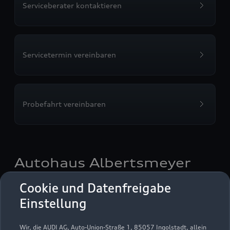
Serviceberater kontaktieren
Servicetermin vereinbaren
Probefahrt vereinbaren
Autohaus Albertsmeyer
Nordhausen GmbH & Co.
Cookie und Datenfreigabe
KG
Einstellung
Servicepartner
Audi Gebrauchtwagen :plus
e-tron
Wir, die AUDI AG, Auto-Union-Straße 1, 85057 Ingolstadt, allein