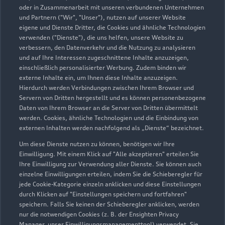
oder in Zusammenarbeit mit unseren verbundenen Unternehmen
und Partnern ("Wir", "Unser"), nutzen auf unserer Website
eigene und Dienste Dritter, die Cookies und ähnliche Technologien
verwenden ("Dienste"), die uns helfen, unsere Website zu
verbessern, den Datenverkehr und die Nutzung zu analysieren
und auf Ihre Interessen zugeschnittene Inhalte anzuzeigen,
einschließlich personalisierter Werbung. Zudem binden wir
externe Inhalte ein, um Ihnen diese Inhalte anzuzeigen.
Hierdurch werden Verbindungen zwischen Ihrem Browser und
Servern von Dritten hergestellt und es können personenbezogene
Daten von Ihrem Browser an die Server von Dritten übermittelt
werden. Cookies, ähnliche Technologien und die Einbindung von
externen Inhalten werden nachfolgend als „Dienste“ bezeichnet.
Um diese Dienste nutzen zu können, benötigen wir Ihre
Berliner Straße 53
Einwilligung. Mit einem Klick auf "Alle akzeptieren" erteilen Sie
37327 Leinefelde-Worbis
Ihre Einwilligung zur Verwendung aller Dienste. Sie können auch
einzelne Einwilligungen erteilen, indem Sie die Schieberegler für
jede Cookie-Kategorie einzeln anklicken und diese Einstellungen
03605 56970
durch Klicken auf "Einstellungen speichern und fortfahren"
speichern. Falls Sie keinen der Schieberegler anklicken, werden
Info.lfd@albertsmeyer.com
nur die notwendigen Cookies (z. B. der Ensighten Privacy
Manager, unser Einwilligungsmanagementtool) verwendet. Sie