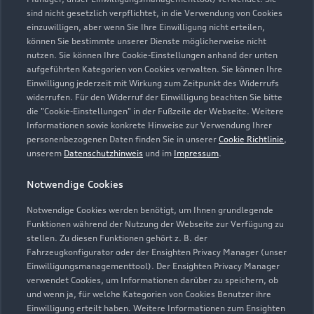
sind nicht gesetzlich verpflichtet, in die Verwendung von Cookies
Kontaktdaten herunterladen
einzuwilligen, aber wenn Sie Ihre Einwilligung nicht erteilen,
können Sie bestimmte unserer Dienste möglicherweise nicht
nutzen. Sie können Ihre Cookie-Einstellungen anhand der unten
aufgeführten Kategorien von Cookies verwalten. Sie können Ihre
Öffnungszeiten
Einwilligung jederzeit mit Wirkung zum Zeitpunkt des Widerrufs
widerrufen. Für den Widerruf der Einwilligung beachten Sie bitte
die "Cookie-Einstellungen" in der Fußzeile der Webseite. Weitere
Informationen sowie konkrete Hinweise zur Verwendung Ihrer
Verkauf
personenbezogenen Daten finden Sie in unserer
Cookie Richtlinie
,
Geschlossen
,
öffnet am
Freitag 08:30
unserem
Datenschutzhinweis
und im
Impressum
.
Notwendige Cookies
Service
Geschlossen
,
öffnet am
Freitag 07:00
Notwendige Cookies werden benötigt, um Ihnen grundlegende
Funktionen während der Nutzung der Webseite zur Verfügung zu
stellen. Zu diesen Funktionen gehört z. B. der
Fahrzeugkonfigurator oder der Ensighten Privacy Manager (unser
Einwilligungsmanagementtool). Der Ensighten Privacy Manager
Zurück nach oben
verwendet Cookies, um Informationen darüber zu speichern, ob
und wenn ja, für welche Kategorien von Cookies Benutzer ihre
Einwilligung erteilt haben. Weitere Informationen zum Ensighten
Modelle