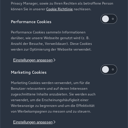
Privacy Manager, sowie zu Ihren Rechten als betroffene Person
können Sie in unserer
Cookie Richtlinie
nachlesen.
Kaufen & leasen
Alle Modelle
Performance Cookies
Modelle vergleichen
Service & Zubehör
Performance Cookies sammeln Informationen
Neuwagensuche
darüber, wie unsere Webseite genutzt wird (z. B.
Elektromodelle
Anzahl der Besuche, Verweildauer). Diese Cookies
Gebrauchtwagensuche
Support
werden zur Optimierung der Webseite verwendet.
Saisonale Angebote
Plug-in-Hybride
Gebrauchtwagen
Einstellungen anpassen
Audi Services
Über Audi
Kundenservice
Finanzierung
Marketing Cookies
Garantie
Händlersuche
Aktionen & Angebote
Unternehmen
Marketing Cookies werden verwendet, um für die
Audi digital services
Benutzer relevantere und auf deren Interessen
Audi Code
Geschäftskunden
Karriere
zugeschnittene Inhalte anzubieten. Sie werden auch
myAudi
verwendet, um die Erscheinungshäufigkeit einer
Häufige Fragen (FAQ)
Investor Relations
Werbeanzeige zu begrenzen und um die Effektivität
© 2026 AUDI AG. Alle Rechte vorbehalten
von Werbekampagnen zu messen und zu steuern.
Audi Online Beratung
Presse & Media Center
Impressum
Rechtliches
Hinweisgebersystem
Einstellungen anpassen
Online-Terminvereinbarung